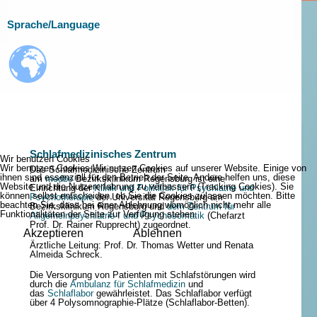
Sprache/Language
Schlafmedizinisches Zentrum
Wir benutzen Cookies
Wir benutzen Cookies Wir nutzen Cookies auf unserer Website. Einige von
Das Schlafmedizinische Zentrum
ihnen sind essenziell für den Betrieb der Seite. Andere helfen uns, diese
am
medbo
Bezirksklinikum Regensburg ist eine
Website und die Nutzererfahrung zu verbessern (Tracking Cookies). Sie
Einrichtung der
Klinik und Poliklinik für Psychiatrie und
können selbst entscheiden, ob Sie die Cookies zulassen möchten. Bitte
Psychotherapie
der Universität Regensburg am
beachten Sie, dass bei einer Ablehnung womöglich nicht mehr alle
Bezirksklinikum Regensburg und
dem Zentrum für
Funktionalitäten der Seite zur Verfügung stehen.
Allgemeinpsychiatrie I und Psychosomatik
(Chefarzt
Prof. Dr. Rainer Rupprecht) zugeordnet.
Akzeptieren
Ablehnen
Ärztliche Leitung: Prof. Dr. Thomas Wetter und Renata
Almeida Schreck.
Die Versorgung von Patienten mit Schlafstörungen wird
durch die
Ambulanz für Schlafmedizin
und
das
Schlaflabor
gewährleistet. Das Schlaflabor verfügt
über 4 Polysomnographie-Plätze (Schlaflabor-Betten).